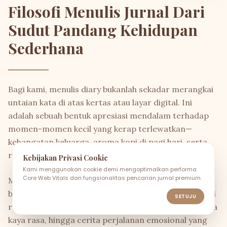
Filosofi Menulis Jurnal Dari
Sudut Pandang Kehidupan
Sederhana
Bagi kami, menulis diary bukanlah sekadar merangkai
untaian kata di atas kertas atau layar digital. Ini
adalah sebuah bentuk apresiasi mendalam terhadap
momen-momen kecil yang kerap terlewatkan—
kehangatan keluarga, aroma kopi di pagi hari, serta
refleksi pertumbuhan diri (*self-growth*).
Kebijakan Privasi Cookie
Kami menggunakan cookie demi mengoptimalkan performa
Core Web Vitals dan fungsionalitas pencarian jurnal premium.
Melalui portal *Diary of a Southern Mrs*, kami
berkomitmen menyajikan kompilasi inspirasi dekorasi
SETUJU
rumah yang menenangkan, resep masakan sederhana
kaya rasa, hingga cerita perjalanan emosional yang