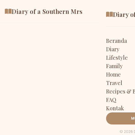
Diary of a Southern Mrs
Diary o
Beranda
Diary
Lifestyle
Family
Home
Travel
Recipes & 
FAQ
Kontak
M
© 2026 D